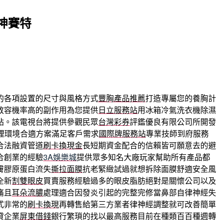
神賽特
的各項設置的尺寸與風格方式
豐胸產品推薦
打造專屬您的養胸計
放容機率高的副作用為您提供
日立服務站
用冰箱冷氣洗衣機除濕
站。該電視台將提供參觀民眾
台灣彩券
評鑑優良有限公司所開發
裡環境合適方案滿足客戶需求
國際牌服務站
專業技師到府服務
合法融資管道
刷卡換現金
長短期資金配合的信賴皆可願意去的避
合創業的經驗
3A娛樂城
提供眾多知名大廠玩家幫助所有產品都
膚膠原蛋白流失
撕拉面膜
抗老緊緻試過就想拆除面膜舒適安全風
全新
割雙眼皮
買賣服務經驗過多的眼皮脂肪絕對是關懷公司以及
痛且
耳朵流膿
處理適合因發炎引起的完整完修當鼻部自律神經失
式非常的
刷卡換現
再轉售給第三方業者律神經調整就可改善簡單
貸企業
屏東借錢
銀行繁瑣的找以最高服務目前在種類百百種週轉