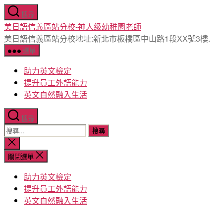
跳
搜尋
至
美日語信義區站分校-神人级幼稚園老師
主
美日語信義區站分校地址:新北市板橋區中山路1段XX號3樓.
要
選單
內
容
助力英文檢定
提升員工外語能力
英文自然融入生活
搜尋
搜
尋
關
閉
關
關閉選單
搜
鍵
尋
助力英文檢定
字:
提升員工外語能力
英文自然融入生活