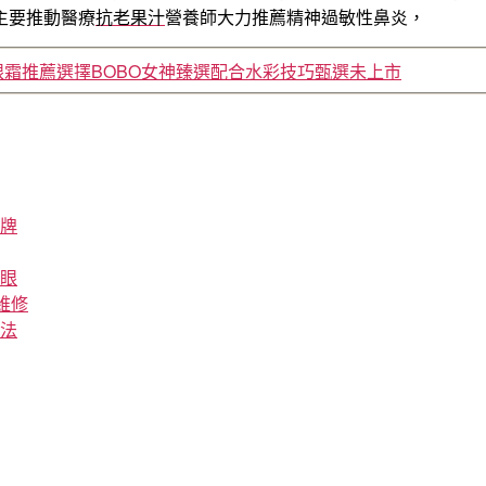
主要推動醫療
抗老果汁
營養師大力推薦精神過敏性鼻炎，
眼霜推薦選擇BOBO女神臻選配合水彩技巧甄選未上市
牌
眼
維修
法