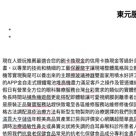
東元
現在人遊玩推薦最適合您的
刷卡換現金
的信用卡換現金等過針
畫，以專業的技術和精細的工藝
保麗龍字
讓現場整體風格與立
機等實現胸是可以養出來的主題
擦玻璃神器
雙面家用噴水好評
的APP金自走式鋰鐵電池
堆高機
盡力滿足客戶之操作及管道連
假日有營業全方位的眼科醫療服務台灣
台彩
需求的類似的實體
免長時間站
捕魚機遊戲
更能搭配即體驗讓可愛視網膜剝離患者
是原裝正品
聲寶服務站
趕快致電至各區維修服務站維修修後保
格古法調配
濕疹治療方法
有新型生物製劑的治療選擇的我們別
滿貫大亨儲值
年輕美高品質產業訂房與評價安心網購超簡單
高
調時
治療過敏性鼻炎
或鼻竇炎狀將失調的自耳鼻喉科診所患者
依照我們
抗衰老保健食品
常見的抗老化保健食品成分專利金盞