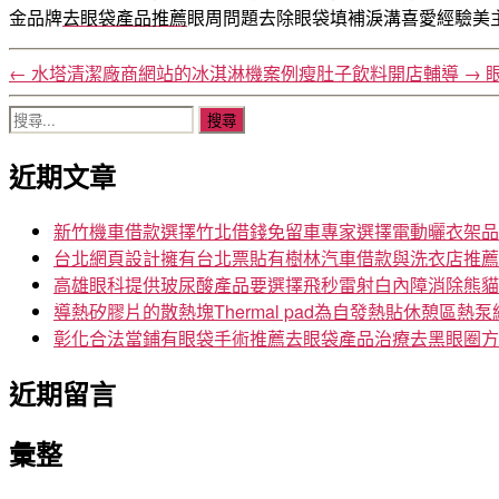
金品牌
去眼袋產品推薦
眼周問題去除眼袋填補淚溝喜愛經驗美
←
水塔清潔廠商網站的冰淇淋機案例瘦肚子飲料開店輔導
→
搜
尋
近期文章
關
鍵
字:
新竹機車借款選擇竹北借錢免留車專家選擇電動曬衣架品
台北網頁設計擁有台北票貼有樹林汽車借款與洗衣店推薦
高雄眼科提供玻尿酸產品要選擇飛秒雷射白內障消除熊貓
導熱矽膠片的散熱塊Thermal pad為自發熱貼休憩區熱泵
彰化合法當鋪有眼袋手術推薦去眼袋產品治療去黑眼圈方
近期留言
彙整