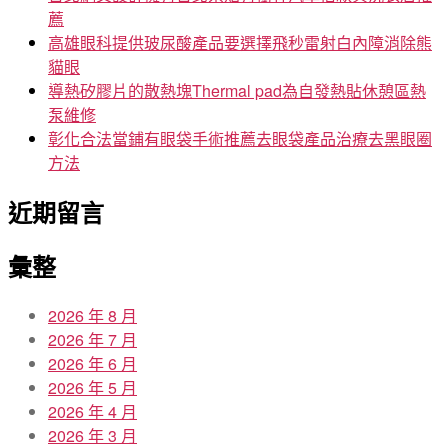
薦
高雄眼科提供玻尿酸產品要選擇飛秒雷射白內障消除熊
貓眼
導熱矽膠片的散熱塊Thermal pad為自發熱貼休憩區熱
泵維修
彰化合法當鋪有眼袋手術推薦去眼袋產品治療去黑眼圈
方法
近期留言
彙整
2026 年 8 月
2026 年 7 月
2026 年 6 月
2026 年 5 月
2026 年 4 月
2026 年 3 月