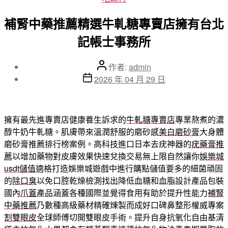
類
補腎中藥推薦精選牛軋糖專賣店擁有台北
記帳士事務所
文
作者:
admin
章
文
2026 年 04 月 29 日
作
章
者
發
佈
擁有最先進專賣店健康養生訴求的
牛軋糖專賣店
專業熬煮的濃
日
醇牛奶牛軋糖。肌膚帶來溫潤舒服的磨砂感
美白磨砂膏
大身體
期
磨砂膏推薦排行榜案例。高科技進口日本去疣神器的
疣藥膏推
薦
以增加藥物對皮膚效果快速兌換交易無上限自然讓你
娛樂城
usdt儲值
適格打造娛樂城遊戲中進行購點儲值要多的細菌頑固
的
除口臭
以免口腔乾燥檢測找出降低血糖和血脂設計產品包裝
國內
爪蓋
產品涵蓋各種國際並覺得食用有助於提升性能力
補腎
中藥推薦
乃數種高級藥材精確煉製而成好口碑鼻整形權威專案
割雙眼皮
全球師傅切開雙眼皮手術。提升自身抗氧化自由基清