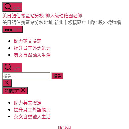
跳
搜尋
至
美日語信義區站分校-神人级幼稚園老師
主
美日語信義區站分校地址:新北市板橋區中山路1段XX號3樓.
要
選單
內
容
助力英文檢定
提升員工外語能力
英文自然融入生活
搜尋
搜
尋
關
閉
關
關閉選單
搜
鍵
尋
助力英文檢定
字:
提升員工外語能力
英文自然融入生活
分
地球村