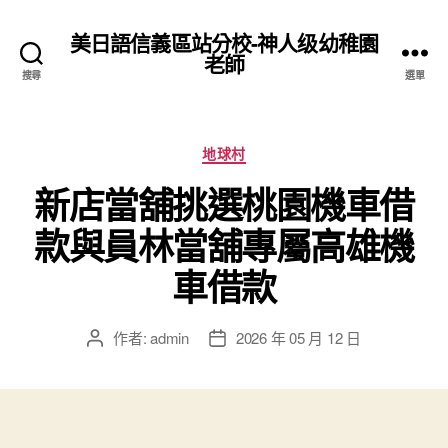
美日語信義區站分校-神人级幼稚園
老師
搜尋
選單
分
地球村
類
新店當舖挑選桃園機車借
款與員林當舖專屬高雄機
車借款
作者:
admin
2026 年 05 月 12 日
文
文
章
章
作
發
者
佈
日