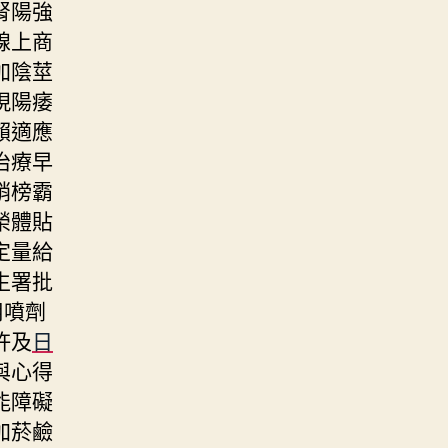
腎陽強
線上商
加陰莖
現陽痿
賴適應
治療早
銷榜霸
榮體貼
定量給
生署批
用噴劑
許及
日
與心得
能障礙
加菸鹼