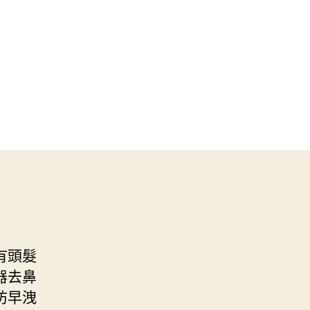
有頭髮
器去鼻
防早洩