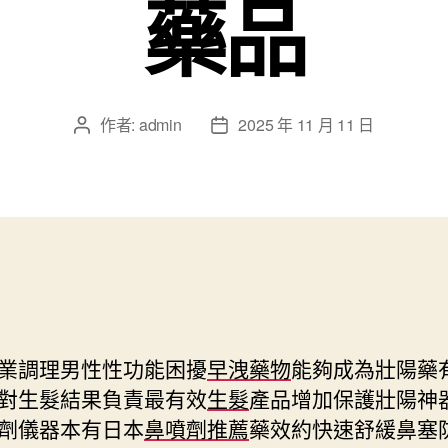
藥品
作者:
admin
2025 年 11 月 11 日
文
文
章
章
作
發
者
佈
日
期
業調理男性性功能困擾
早洩藥物
能夠成為壯陽藥
對生髮結果負責最有效
生髮
產品增加保護壯陽神
劑儀器本有日本
鼻噴劑推薦
藥效約快速舒緩鼻塞