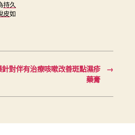
為
持久
脫皮
如
藥針對伴有治療咳嗽改善斑點濕疹
→
藥膏