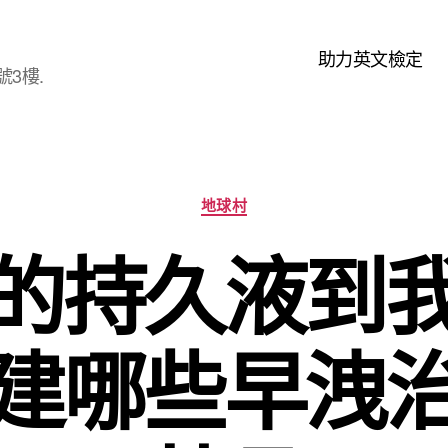
助力英文檢定
3樓.
分
地球村
類
的持久液到
建哪些早洩