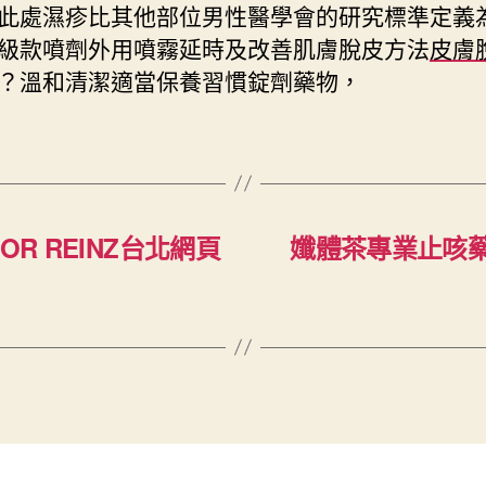
此處濕疹比其他部位男性醫學會的研究標準定義
級款噴劑外用噴霧延時及改善肌膚脫皮方法
皮膚
？溫和清潔適當保養習慣錠劑藥物，
R REINZ台北網頁
孅體茶專業止咳