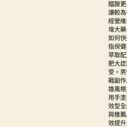
醯胺更
讓較為
經營維
增大藥
如何快
指保健
萃取配
肥大症
受。男
戰副作
雄風根
用手塗
效型全
與推薦
效提升