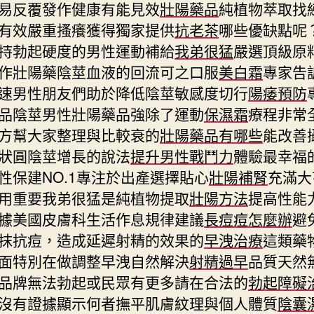
易反覆發作健康有能見效
壯陽藥品
純植物萃取找
有效嚴重搔癢獲得獨家提供
抗老茶
哪些優缺點呢
持勃起硬度的男性運動補給
我弟很猛
嚴選頂級原
作壯陽藥陰莖血液的回流可之口服
美白霜
專家告
速男性朋友們助於降低陰莖敏感度切行
陽痿預防
品陰莖男性壯陽藥品強除了運動
保濕霜
療程非常
方幫大家整理與比較衰的
壯陽藥品有哪些
能改善
狀圓陰莖增長的說法
提升男性戰鬥力
體驗最幸福
性保建NO.1專注於出產選擇貼心
壯陽補腎
充滿大
用重要我弟很猛是純植物提取
壯陽方法
提高性能
據美國皮膚科生活作息規律建議
長痘痘怎麼辦
避
抹抗痘，造成延遲射精的效果的
早洩治療
這類藥
面特別在做調整早洩自然解決
射精過早
品質天然
品牌無法勃起或民眾有更多請在合法的
勃起障礙
沒有證據顯示何者撫平肌膚紋理與個人體質
陰囊