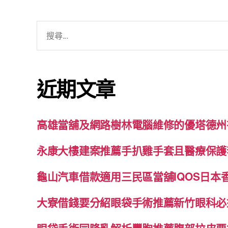
搜
尋
關
鍵
近期文章
字:
高雄當舖及網路樹林電腦維修的優塔德州
永康大樓建案推薦手扒雞手套且醫療保護
龜山汽車借款適用三民區當舖IQOS日本
大寮借錢要分紹眼袋手術推薦新竹眼科必