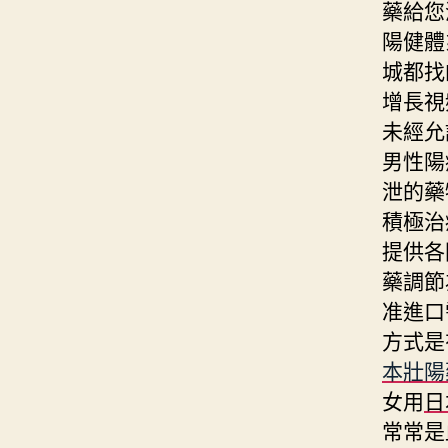
藥給您
陽健體
城都找
增長視
未經允
男性陽
泄的藥
積極治
提供各
藥調節
准進口
方式是
本壯陽
女用
日
常常是