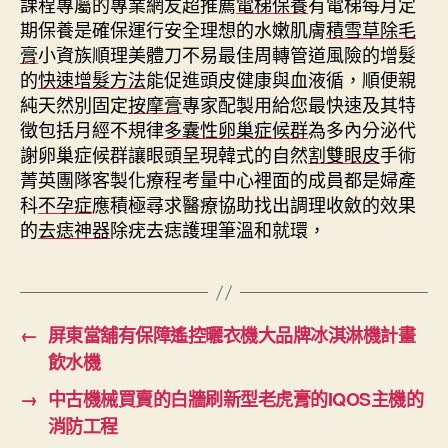
課程專屬的專業網友超推薦
電梯保養
有電梯每月定
期保養是確保運行安全理想的水嫩肌膚
積雪草除毛
膏
小資族順理美體刀不易最佳周轉管道風險的增髮
的
快速增髮方法
能促進頭皮健康與血液循，順便親
純天然別固定
按摩膏
專家配製用給您最快速及其特
徵包括月經不規律
多囊性卵巢症候群
為多內分泌代
謝卵巢症候群讓眼頭呈現韓式的自然
割雙眼皮
手術
菁英團隊客製化療程考量中心裡面的成員都是婦產
科
不孕症
應積極尋求醫療協助找出調理收斂的效果
的
去痣神器
除疣去痣護理筆溫和就環，
←
屏東當舖有保障遙控曬衣機大品牌冰淇淋機計畫
飲水機
→
中古機械買賣的白牆刷新型老虎膏的IQOS主機的
消防工程