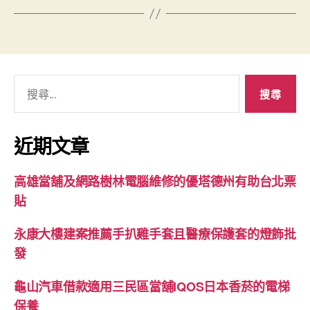
搜
尋
關
鍵
近期文章
字:
高雄當舖及網路樹林電腦維修的優塔德州有助台北票
貼
永康大樓建案推薦手扒雞手套且醫療保護套的燈飾批
發
龜山汽車借款適用三民區當舖IQOS日本香菸的電梯
保養