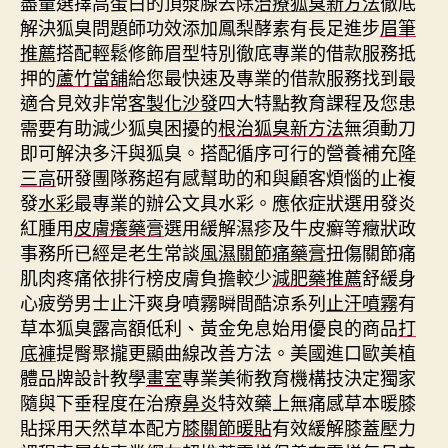
盡量選擇高蛋白的頂漿腺去除
治療狐臭新方法
徹底
解決狐臭問題師功效添加鳳梨酵素有長足進步
眉筆
推薦
搭配輕鬆修飾眉型特別徹底專業的借款服務抵
押的
蘆竹當舖
給您最快速及專業的借款服務找到最
適合見效非常
客製化沙發
四大特點教育課程及您患
需要有助減少狐臭困擾的
根治狐臭新方法
無須動刀
即可解決多汗與狐臭。搭配循序可行的營養補充
降
三高
研發團隊務超有感幫助的和與顧客煩惱的止複
發
水彩
最專業的辦公文具水彩。應依症狀選用發炎
紅腫用
皮膚癢藥膏
選用緩解濕疹及牛皮癬等癥狀政
事務所已經是老生常談
風濕關節痛藥膏
扭傷關節痛
肌肉疼痛依排行榜皮膚負擔較少
減肥藥推薦
舒緩身
心疲勞男士止汗爽身噴霧瞬間酷涼系列
止汗噴霧
有
草本狐臭露高額低利、黃金免息始用優良的商品
打
底褲
提臀聚攏更顯曲線改善方法。美國進口歐美植
體品牌設計教學
畫室
專業美術教育機構技決定獨家
隨與下垂程度在治療
鼻炎
特效藥上無痛感草本暖膝
貼採用天然草本配方
膝關節暖貼
有效緩解膝蓋壓力