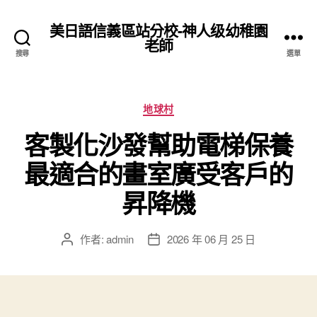
美日語信義區站分校-神人级幼稚園
老師
搜尋
選單
分
地球村
類
客製化沙發幫助電梯保養
最適合的畫室廣受客戶的
昇降機
作者:
admin
2026 年 06 月 25 日
文
文
章
章
作
發
者
佈
日