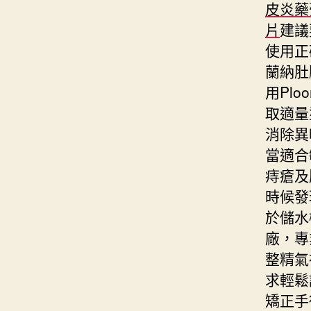
皮炎藥
片
建議
使用正
蘭納肚
用Pl
取適量
消除異
當適合
痔瘡及
時候發
於儲水
廠，專
整精氣
求輕鬆
矯正手