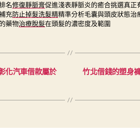
排名
修復靜脈膏
促進淺表靜脈炎的癒合挑選真正
補充
防止掉髮洗髮精
精準分析毛囊與頭皮狀態治
的藥物
治療脫髮
在頭髮的濃密度及範圍
彰化汽車借款屬於
竹北借錢的塑身褲