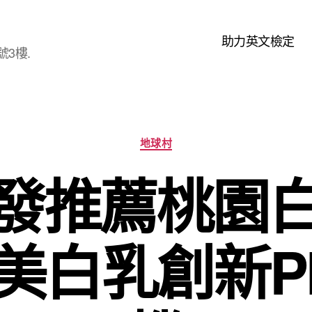
助力英文檢定
3樓.
分
地球村
類
發推薦桃園
美白乳創新Pl