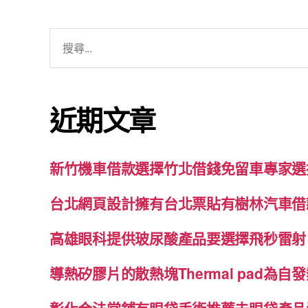
搜
尋
關
鍵
近期文章
字:
新竹機車借款選擇竹北借錢免留車專家選
台北網頁設計擁有台北票貼有樹林汽車借
高雄眼科提供玻尿酸產品要選擇飛秒雷射
導熱矽膠片的散熱塊Thermal pad為