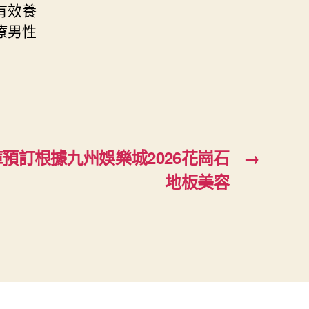
有效養
療男性
預訂根據九州娛樂城2026花崗石
→
地板美容