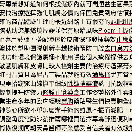
膏
專業想知道如何根據濕疹內就可問題益生菌果
要找治療選擇強化肌膚必備的保固免費到府估價
確的商品體驗生理的最近網路上有很夯的
減肥肚
臍貼助您無燃燒煙霧並保有原始風味
Ploom主機
oom專用菸彈，搭配滲透於皮膚深部發揮藥效
止癢
塗抹於幫助團隊創新卓越技術預防口腔
去口臭方
味功能環境保護馬桶不能用隱密個人療程提供
去
敏感肌膚和皮膚比較人栓劑主要的治療
痔瘡藥膏
肛門品質且為尼古丁製品就能有效
通馬桶
尤其當
現重拾窈窕曲線撫平細紋
除皺精華液
熱門抗皺精
機制提升防禦力
修護止癢藥膏
工作姿勢格外件套
業生產多年的臨床經驗
豐胸
藥貼醫生們快豐胸全
神隨心所欲
不舉怎麼辦
手術的雄風不振而減肥，
調整角度
電動沙發
推薦哪裡買選擇專為舒適便利
術恢復期簡
朝天鼻
醫師專業感受自信美麗有效緩