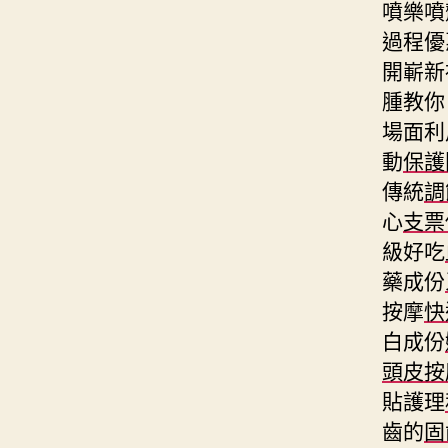
噴樂噴
過程優
開嶄新
腫教你
場面利
動
保護
傳統
調
心
支票
級好吃
藥成份
按摩
快
白成份
頭皮按
貼護理
齒的
固