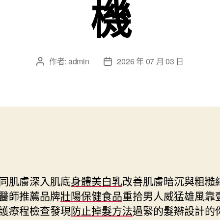
機
作者:
admin
2026 年 07 月 03 日
文
文
章
章
作
發
者
佈
日
期
同肌膚深入肌底
身體美白乳
改善肌膚暗沉與粗糙
醫師推薦品牌
壯陽保健食品
重拾男人威猛雄風靠
護療程檢查發現
防止掉髮方法
過緊的髮辮設計的