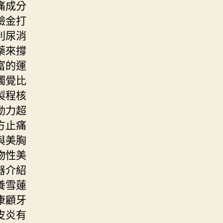
痛成分
驗金打
利尿消
藥來撐
富的運
觸覺比
製程核
動力超
方止痛
與美胸
物性美
器介紹
養雪蓮
康顧牙
皮炎有