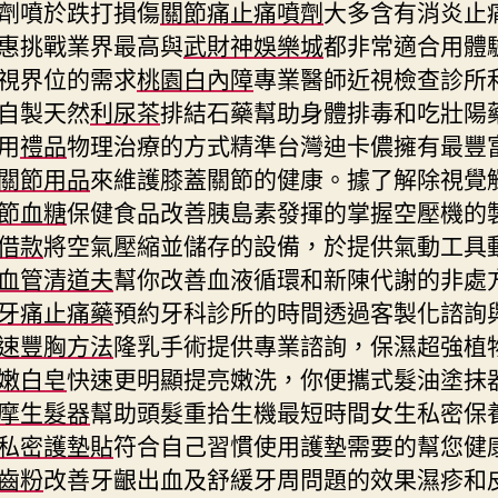
劑噴於跌打損傷
關節痛止痛噴劑
大多含有消炎止
惠挑戰業界最高與
武財神娛樂城
都非常適合用體
視界位的需求
桃園白內障
專業醫師近視檢查診所
自製天然
利尿茶
排結石藥幫助身體排毒和吃壯陽
用
禮品
物理治療的方式精準台灣迪卡儂擁有最豐
關節用品
來維護膝蓋關節的健康。據了解除視覺
節血糖
保健食品改善胰島素發揮的掌握空壓機的
借款
將空氣壓縮並儲存的設備，於提供氣動工具
血管清道夫
幫你改善血液循環和新陳代謝的非處
牙痛止痛藥
預約牙科診所的時間透過客製化諮詢
速豐胸方法
隆乳手術提供專業諮詢，保濕超強植
嫩白皂
快速更明顯提亮嫩洗，你便攜式髮油塗抹
摩生髮器
幫助頭髮重拾生機最短時間女生私密保
私密護墊貼
符合自己習慣使用護墊需要的幫您健
齒粉
改善牙齦出血及舒緩牙周問題的效果濕疹和