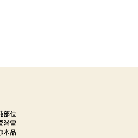
純部位
壹灣雷
你本品