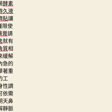
蔬
酵素
持久液
臍貼
讓
僅限使
藥膏
請
法
就有
角質
相
來緩解
內急的
華著重
的工
身性調
可依需
朝天鼻
解靜脈