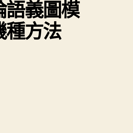
語義圖模
僟種方法