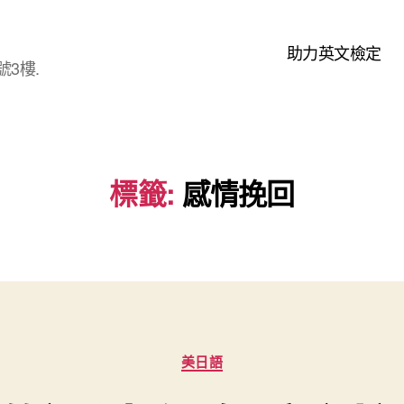
助力英文檢定
3樓.
標籤:
感情挽回
分
美日語
類