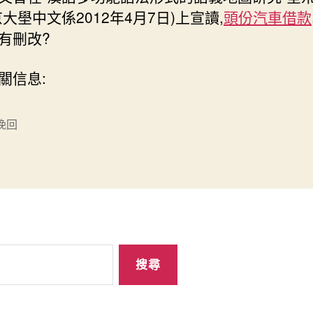
京大壆中文係2012年4月7日)上宣讀,
頭份汽車借款
有刪改?
信息:
挽回