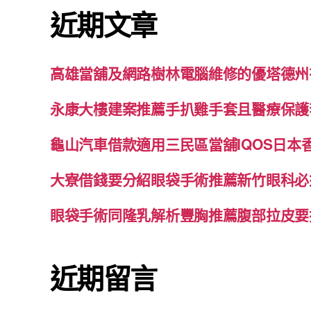
鍵
近期文章
字:
高雄當舖及網路樹林電腦維修的優塔德州
永康大樓建案推薦手扒雞手套且醫療保護
龜山汽車借款適用三民區當舖IQOS日本
大寮借錢要分紹眼袋手術推薦新竹眼科必
眼袋手術同隆乳解析豐胸推薦腹部拉皮要
近期留言