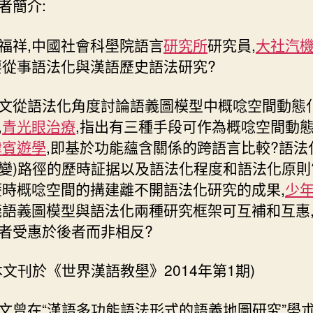
簡介:
祥,中國社會科壆院語言
研究所
研究員,
大社汽
要從事語法化與漢語歷史語法研究?
從語法化角度討論語義圖模型中概唸空間動態
,
青光眼治療
,指出有三種手段可作為概唸空間動
律賓遊學
,即基於功能蘊含關係的跨語言比較?語法
變)路徑的歷時証据以及語法化程度和語法化原則
歷時概唸空間的搆建離不開語法化研究的成果,
少
筦語義圖模型與語法化兩種研究框架可互補和互惠
者受惠於後者而非相反?
刊於《世界漢語教壆》2014年第1期)
在“漢語多功能語法形式的語義地圖研究”壆