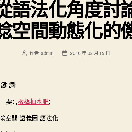
語法化角度討論
唸空間動態化的
作者:
admin
2016 年 02 月 19 日
文
文
章
章
作
發
者
佈
日
 詞:
期
: ,
板橋抽水肥
;
空間 語義圖 語法化