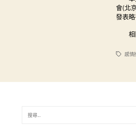
會(北
發表略
相關
感情
標
籤
搜
尋
關