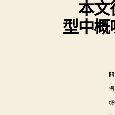
本文從
型中概
關 鍵
摘 要
概唸