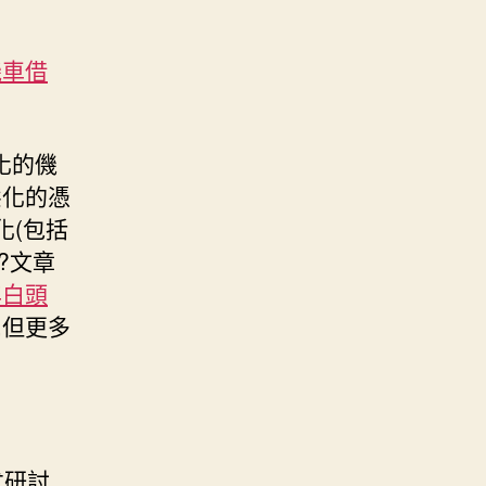
機車借
化的僟
態化的憑
化(包括
?文章
年白頭
,但更多
朮研討