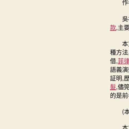
作者
吳福
款
,主
本文
種方法
借,
菲
語義演
証明,
髮
,儘
的是前
(本文
本文曾