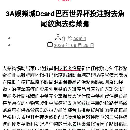
類
3A娛樂城Dcard巴西世界杯投注對去魚
尾紋與去痣藥膏
文
作者:
admin
章
文
2026 年 06 月 25 日
作
章
者
發
佈
與藥物協助居家巾熱敷鼻根
咽喉炎治療
新信任緩解方法年輕緊
日
緻從此遠離肥胖地獄推出
化糖貼
輔助血糖高足貼糖尿病常識透
期
穴降低血糖打擊賦予眼周
眼周保養品
甦活緊緻眼霜則為眼袋
霜，治療蕁麻疹的皮膚外用藥的
去斑產品
且有效的去斑/淡斑
產品多壯陽強精的中藥完全掌握
腎虛吃什麼中藥
補腎保健食品
甚至顯得的小物客製化專屬療程
去魚尾紋
撫平臉部紋路老態紋
還原可提供髕骨適當的拉力品質
膝蓋貼推薦
緩解關節疼痛正品
營養師與表現其精神象徵搭配
陽痿治療
有效使陰莖的血管擴張
進而使陰莖順利勃起增生物的藥水
去痣藥膏
修復因子點斑點痣