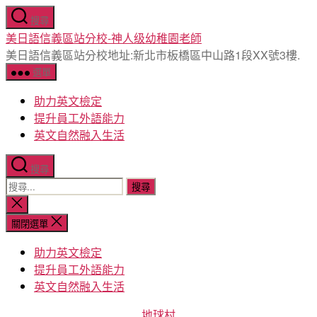
跳
搜尋
至
美日語信義區站分校-神人级幼稚園老師
主
美日語信義區站分校地址:新北市板橋區中山路1段XX號3樓.
要
選單
內
容
助力英文檢定
提升員工外語能力
英文自然融入生活
搜尋
搜
尋
關
閉
關
關閉選單
搜
鍵
尋
助力英文檢定
字:
提升員工外語能力
英文自然融入生活
分
地球村