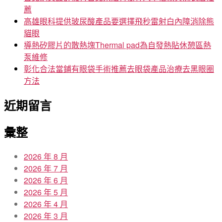
薦
高雄眼科提供玻尿酸產品要選擇飛秒雷射白內障消除熊
貓眼
導熱矽膠片的散熱塊Thermal pad為自發熱貼休憩區熱
泵維修
彰化合法當鋪有眼袋手術推薦去眼袋產品治療去黑眼圈
方法
近期留言
彙整
2026 年 8 月
2026 年 7 月
2026 年 6 月
2026 年 5 月
2026 年 4 月
2026 年 3 月