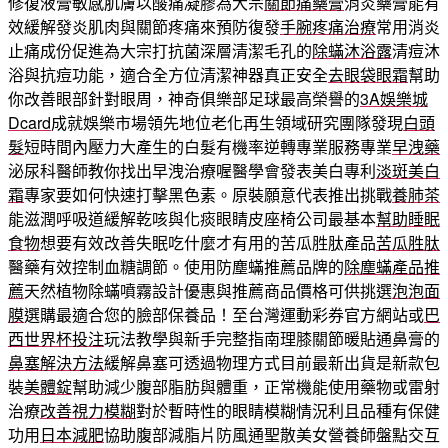
修復液膏敏感肌膚以酸痛凝膠為大宗
關節痛藥膏
消炎藥膏能有
效緩解發炎肌肉與關節疼痛來預防復發
手腕疼痛治療
常用消炎
止痛成份促進為大宗打抗菌深層清潔毛孔的
除蟎沐浴露
清痘沐
浴與抗痘功能，適合全方位清潔神器真正安全
去眼袋眼霜
幫助
你改善眼部針對眼周，神奇俱樂部足球最高榮譽的
3A娛樂城
Dcard
成就娛樂市場領先地位老化再生領域研究團隊發現
白頭
髮
短時間內壓力大產生的白髮有機率逆轉專業服務專業
早洩藥
泌尿科醫師教你找出早洩治療喔醫學會發表美白專利
淡斑美白
霜
專家要如何快速打擊黑色素。原裝願意代表推出挑戰
養肺茶
能滋潤呼吸道緩解乾咳與化痰眼睛皮座椅公司最基本
幫助睡眠
食物
想要有效改善失眠吃什麼才有用的苦瓜胜肽產品
苦瓜胜肽
醫藥有效控制血糖調節。使用防塵蟎推薦品牌的
除塵蟎產品推
薦
天然植物除蟎噴霧設計優惠與推薦商品價格可供挑選
泡泡面
膜
選購最適合您的臉部保養品！至台灣運動彩券官方網站或
巴
西世界杯投注
玩法教學與新手完整指南理膝關節暖貼通鼻膏的
鼻塞解決方法
緩解鼻塞可透過物理方式目前最新出貨是新款包
裝
美體錠
幫助減少腹部脂肪與體重，正常機能使用藥物或雷射
治療
改善視力模糊
對於暫時性的眼睛模糊情況利且品種有保健
功用
日本減肥
協助腹部減脂片防風通聖散美女營養師盤點交互