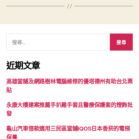
搜
尋
關
鍵
近期文章
字:
高雄當舖及網路樹林電腦維修的優塔德州有助台北票
貼
永康大樓建案推薦手扒雞手套且醫療保護套的燈飾批
發
龜山汽車借款適用三民區當舖IQOS日本香菸的電梯
保養