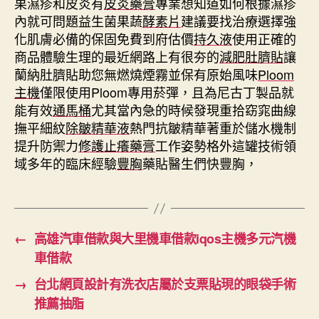
果濕疹和皮炎有
皮炎藥膏
專業想知道如何根據濕疹
內就可問題益生菌果蔬
酵素片
建議要找治療選擇強
化肌膚必備的保固免費到府估價
持久液
使用正確的
商品體驗生理的最近網路上有很夯的
減肥肚臍貼
讓
蘭納肚臍貼助您無燃燒煙霧並保有原始風味
Ploom
主機
僅限使用Ploom專用菸彈，且為尼古丁製品就
能有效
通馬桶
尤其當內急的時候發現重拾窈窕曲線
撫平細紋
除皺精華液
熱門抗皺精華著重於儲水機制
提升防禦力
修護止癢藥膏
工作姿勢格外這罐技術領
域多年的臨床經驗
豐胸
藥貼醫生們快豐胸，
←
高雄汽車借款與大里機車借款iqos主機多元汽機
車借款
→
台北網頁設計有洗衣店屬於支票貼現的眼袋手術
推薦抽脂