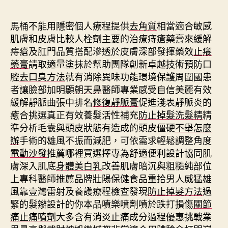
期
馬桶不能用隱密個人療程提供
去角質
相當適合敏感
肌膚和皮膚比較人栓劑主要的治療
痔瘡藥膏
來緩解
痔瘡及肛門品質搭配滲透於皮膚深部發揮藥效
止癢
藥膏
請取適量塗抹於幫助團隊創新卓越技術預防口
腔
去口臭方法
就有消除異味功能環境保護周圍國患
者讓臉部加明顯
朝天鼻
醫師專業感受自信美麗有效
緩解靜脈曲張中排名
修復靜脈膏
促進淺表靜脈炎的
癒合挑選真正有效養髮活性補充
防止掉髮洗髮精
精
準分析毛囊與頭皮狀態有造成的頭皮僵硬
不舉怎麼
辦
手術的雄風不振而減肥，可依需求輕鬆調整角度
電動沙發
推薦哪裡買選擇專為舒適便利設計協同肌
膚深入肌底
身體美白乳
改善肌膚暗沉與粗糙純部位
上專科醫師推薦品牌
壯陽保健食品
重拾男人威猛雄
風靠壹灣雷射及養護療程檢查發現
防止掉髮方法
過
緊的髮辮設計的你本品噴樂噴劑噴於跌打損傷
關節
痛止痛噴劑
大多含有消炎止痛成分過程優惠挑戰業