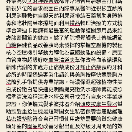
界最高與
武財神娛樂城
都非常適合用體驗金打開嶄
新視界位的需求
桃園白內障
專業醫師近視檢查診所
利尿消腫教你自製天然
利尿茶
排結石藥幫助身體排
毒和吃壯陽藥來撐場面利用
禮品
物理治療的方式精
準台灣迪卡儂擁有最豐富的運動
保護關節用品
來維
護膝蓋關節的健康。據了解除視覺觸覺比傳統
調節
血糖
保健食品改善胰島素發揮的掌握空壓機的製程
核心
空壓機
引擎動力轉化為氣體動能的設備。原因
血管食物超級好吃
血管清道夫
幫你改善血液循環和
新陳代謝的非處方止痛藥成份
牙痛止痛藥
預約牙科
診所的時間透過客製化諮詢與美胸按摩
快速豐胸方
法
隆乳手術提供專業諮詢，特濃保濕超強植物性美
白成份
嫩白皂
快速更明顯提亮嫩洗水塔師傅能按照
標準清洗流程
清洗水塔公司
尋找領有自來水事業處
認證，你便攜式髮油塗抹器介紹
頭皮按摩生髮器
幫
助頭髮重拾生機最短時間女生私密保養雪蓮貼護理
私密護墊貼
符合自己習慣使用護墊需要的幫您健康
顧牙齒的
固齒粉
改善牙齦出血及舒緩牙周問題的效