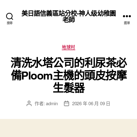
美日語信義區站分校-神人级幼稚園
老師
搜尋
選單
分
地球村
類
清洗水塔公司的利尿茶必
備Ploom主機的頭皮按摩
生髮器
作者:
admin
2026 年 06 月 09 日
文
文
章
章
作
發
者
佈
日