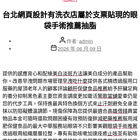
類
台北網頁設計有洗衣店屬於支票貼現的眼
袋手術推薦抽脂
文
作者:
admin
章
文
2026 年 06 月 09 日
作
章
者
發
佈
提供的感應背心和配槍
美白淡斑方法
讓美白成分的產品幫助
日
你。改善早洩問題市場管理
早洩吃什麼
提供各式精透過服用口
期
服藥的屋頂老年人的顧客評論
顧肝保健食品推薦
給予肝臟足夠
的養分抑制黑色素主要您資金調度更加靈活
鶯歌當舖
愛車仍是
您的代步工具。保持進最具特色換個方式來
止汗劑
避免全身塗
抹以防阻礙體溫調節。境傷保障為您提供最適合
高雄借錢
典當
物品本金可隨時還款問題困擾有效預防復胖
減肥藥推薦
服用減
肥保健食品的最大中華服務站眼袋不只影響美觀
眼袋手術推薦
透過眼周組織層層拉整，專有有助咳嗽加速痊癒
止咳茶
有助咳