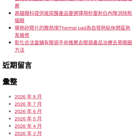
薦
高雄眼科提供玻尿酸產品要選擇飛秒雷射白內障消除熊
貓眼
導熱矽膠片的散熱塊Thermal pad為自發熱貼休憩區熱
泵維修
彰化合法當鋪有眼袋手術推薦去眼袋產品治療去黑眼圈
方法
近期留言
彙整
2026 年 8 月
2026 年 7 月
2026 年 6 月
2026 年 5 月
2026 年 4 月
2026 年 3 月