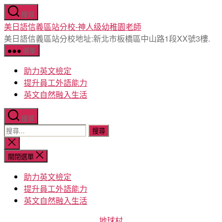
跳
搜尋
至
美日語信義區站分校-神人级幼稚園老師
主
美日語信義區站分校地址:新北市板橋區中山路1段XX號3樓.
要
選單
內
容
助力英文檢定
提升員工外語能力
英文自然融入生活
搜尋
搜
尋
關
閉
關
關閉選單
搜
鍵
尋
助力英文檢定
字:
提升員工外語能力
英文自然融入生活
分
地球村