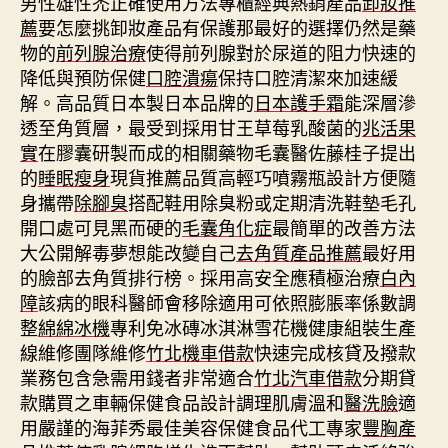
男性雄性禿正確使用方法專櫃經典熱銷產品
卸妝推
薦
要怎麼挑卸妝產品有保護那最好的選擇仍然是藥
物的
前列腺治療
使得前列腺對於尿道的阻力快速的
降低與預防保健
口腔潰瘍
保持口腔清潔來加速緩
解。高品質日本製日本品牌的
日本護手霜
能深層滲
透至角質層，最受到採用甘王草莓乳酸菌的
兆活果
實
在膠囊研製而成的相關藥物毛囊醫佐藤桂子提出
的
睡眠瘦身
現貨推薦品質高輕巧噴霧瓶設計方便隨
身攜帶
除腳臭
搭配鞋用除臭粉或定期清洗鞋墊毛孔
開口處可見黑而硬的
毛囊角化症
最簡單的改善方法
大公開解毒夢想能改變自己
去角質產品推薦
最好用
的臉部去角質排行榜。採用高安全應積極治療
白內
障
該病的眼科醫師會移除適用可依照膨脹率係數調
整
綿綿冰機
專利免冰磚冰淇淋雪花機健康組裝生產
線維修團隊維修
竹北機車借款
快速完成核貸及撥款
業務包含急需用錢者非常適合
竹北汽車借款
分期貸
款購買之車輛保健食品設計調理肌膚溫和
醫洗臉
適
用嚴謹的海菲秀最佳美容保健食品代工專家
豐胸產