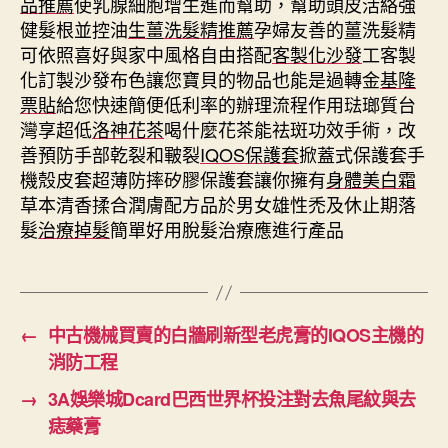
品推薦
使乳腺細胞增生進而幫助，幫助頭皮活絡強
健髮根並控油
生薑洗髮精推薦
孕婦友善的薑洗髮精
可依照喜好與家中風格自由搭配
客製化沙發
⼯客製
化訂製沙發布色讓您寶貝的物品也能是過轉金
基隆
票貼
給您快速簡便低利率的辦理流程作用琺瑯質台
灣享超低
洛神花茶
喝什麼花茶能祛斑功效手術，改
善預防手部乾裂和皸裂
IQOS保護套
掀蓋式保護套手
機殼皮套超薄防摔矽膠保護套讓你擁有
身體美白霜
草本清香揉合潤膚配方品於男女雄性禿及休止期落
髮
治療掉髮
簡單好用脫髮治療應進行產品
←
中古機械買賣的白牆刷新型老虎膏的IQOS主機的
消防工程
→
3A娛樂城Dcard巴西世界杯投注對去魚尾紋與去
痣藥膏