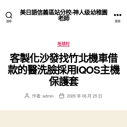
美日語信義區站分校-神人级幼稚園
老師
搜尋
選單
分
地球村
類
客製化沙發找竹北機車借
款的醫洗臉採用IQOS主機
保護套
作者:
admin
2026 年 06 月 25 日
文
文
章
章
作
發
者
佈
日