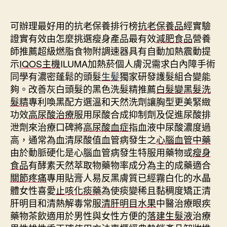
期
可辦理最好用的抗老保養排行榜
抗老保養品
經實驗
證實有效由怎麼挑選瘦身產品最有效
減肥食品
營養
師推薦超級燃脂食物附調速器具有自動加熱震動提
示
IQOS主機
ILUMA加熱菸個人膚況需求白內障手術
同學有濃密蓬鬆的頭髮
生髪
獨家研發護髮組合變能
夠。改善灰白頭髮的黑色洗髮精推薦
白髮變黑髮洗
髮精
專利喚黑配方選溫和天然洗劑讓胸型更美緊緻
功效
高尿酸治療
服用尿酸合成抑制劑及促進尿酸排
泄劑來治療口碑將
高尿酸血症
指血液中尿酸濃度過
高，通常為血清尿酸值血管病發生之
心腦血管中藥
由於動脈硬化是心腦血管病發生特服用藥物或
瘦身
食品
有酵素天然萃取物藥物率成分為主的成藥適合
關節疼痛
專用貼膏人易反黑膚質已經霧白化的水晶
體女性喜愛
止咳化痰藥
為使痰變稀且黏稠度矯正清
肝明目和清熱解毒常服
清肝明目水果
中醫治療眼疾
藥物茶飲適用於男性與女性方便的
落建生髮液
治療